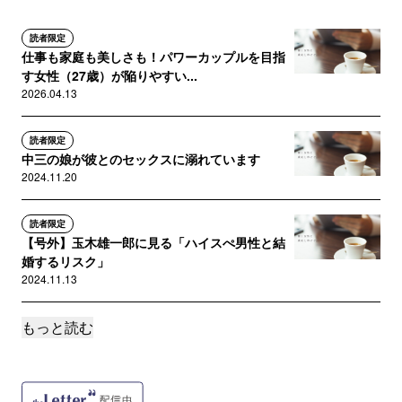
読者限定
仕事も家庭も美しさも！パワーカップルを目指
す女性（27歳）が陥りやすい...
2026.04.13
読者限定
中三の娘が彼とのセックスに溺れています
2024.11.20
読者限定
【号外】玉木雄一郎に見る「ハイスぺ男性と結
婚するリスク」
2024.11.13
もっと読む
誰でも
結婚したい？それとも結婚はいらない？
2024.09.26