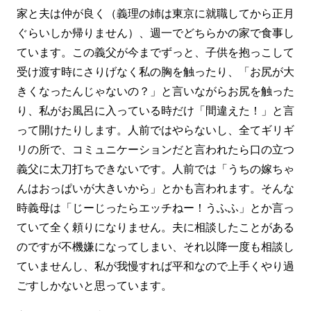
家と夫は仲が良く（義理の姉は東京に就職してから正月
ぐらいしか帰りません）、週一でどちらかの家で食事し
ています。この義父が今までずっと、子供を抱っこして
受け渡す時にさりげなく私の胸を触ったり、「お尻が大
きくなったんじゃないの？」と言いながらお尻を触った
り、私がお風呂に入っている時だけ「間違えた！」と言
って開けたりします。人前ではやらないし、全てギリギ
リの所で、コミュニケーションだと言われたら口の立つ
義父に太刀打ちできないです。人前では「うちの嫁ちゃ
んはおっぱいが大きいから」とかも言われます。そんな
時義母は「じーじったらエッチねー！うふふ」とか言っ
ていて全く頼りになりません。夫に相談したことがある
のですが不機嫌になってしまい、それ以降一度も相談し
ていませんし、私が我慢すれば平和なので上手くやり過
ごすしかないと思っています。